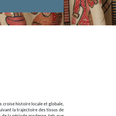
 croise histoire locale et globale,
ivant la trajectoire des tissus de
s de la période moderne, tels que