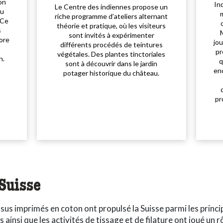
ion
In
Le Centre des indiennes propose un
au
riche programme d’ateliers alternant
 Ce
théorie et pratique, où les visiteurs
s
sont invités à expérimenter
core
jo
différents procédés de teintures
pr
végétales. Des plantes tinctoriales
n.
q
sont à découvrir dans le jardin
enc
potager historique du château.
pr
Suisse
tissus imprimés en coton ont propulsé la Suisse parmi les prin
s ainsi que les activités de tissage et de filature ont joué un r