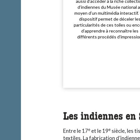
aussi d’accéder à la riche collect
d’indiennes du Musée national 
moyen d’un multimédia interactif.
dispositif permet de déceler le
particularités de ces toiles ou en
d’apprendre à reconnaître les
différents procédés d'impressio
Les indiennes en 
e
e
Entre le 17
et le 19
siècle, les 
textiles. La fabrication d’indienne