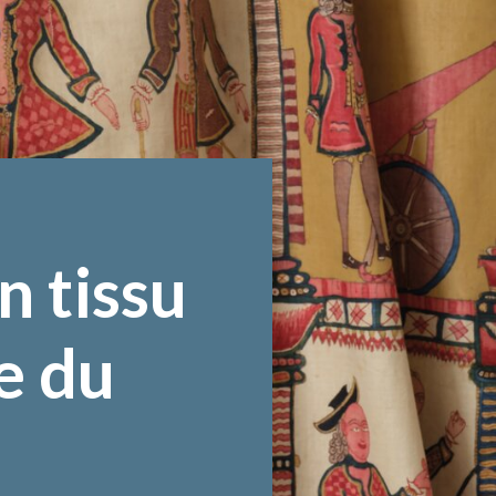
n tissu
e du