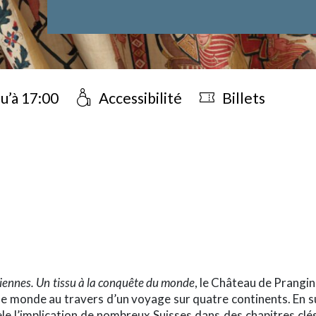
u’à 17:00
Accessibilité
Billets
-term
iennes. Un tissu à la conquête du monde
, le Château de Prangins
 le monde au travers d’un voyage sur quatre continents. En su
èle l’implication de nombreux Suisses dans des chapitres clé