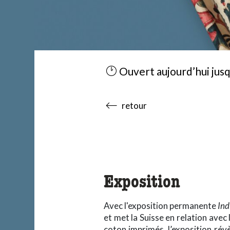
Ouvert aujourd’hui jusq
accessibility.sr-only.body
retour
Exposition
Avec l'exposition permanente
Ind
et met la Suisse en relation avec
coton imprimés, l’exposition rév