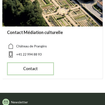
accessibility.sr-only.person_card_info
Contact Médiation culturelle
accessibility.sr-only.museum
accessibility.sr-only.phone
Château de Prangins
+41 22 994 88 93
Contact
Newsletter