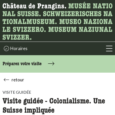
Recherche
Ici, vous pouvez rechercher le contenu de la page.
Horaires
acc
Préparez votre visite
retour
VISITE GUIDÉE
Visite guidée - Colonialisme. Une
Suisse impliquée