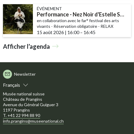
ÉVÉNEMENT
Performance - Nez Noir d'Estelle Samira Borel
en collaboration avec le far° festival des arts
vivants - Réservation obligatoire - RELAX
15 août 2026
|
16:00
accessibility.time_to
–
16:45
Afficher l’agenda
Newsletter
Français
Musée national suisse
Château de Prangins
Avenue du Général Guiguer 3
1197 Prangins
T. +41 22 994 88 90
info.prangins@museenational.ch