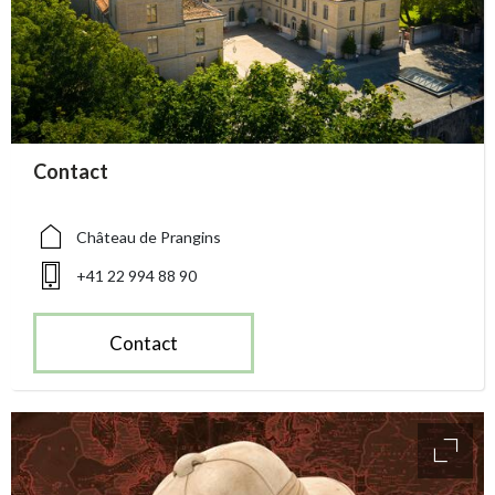
accessibility.sr-only.person_card_info
Contact
accessibility.sr-only.museum
accessibility.sr-only.phone
Château de Prangins
+41 22 994 88 90
Contact
access