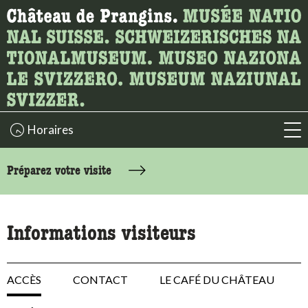
Recherche
Ici, vous pouvez rechercher le contenu de la page.
Horaires
acc
accessibility.sr-only.body-term
Préparez votre visite
Informations visiteurs
ACCÈS
CONTACT
LE CAFÉ DU CHÂTEAU