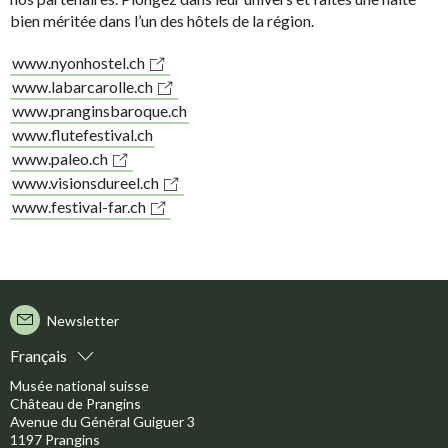
bien méritée dans l’un des hôtels de la région.
www.nyonhostel.ch
www.labarcarolle.ch
www.pranginsbaroque.ch
www.flutefestival.ch
www.paleo.ch
www.visionsdureel.ch
www.festival-far.ch
Newsletter
Français
Musée national suisse
Château de Prangins
Avenue du Général Guiguer 3
1197 Prangins