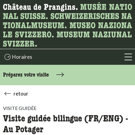
Recherche
Ici, vous pouvez rechercher le contenu de la page.
Horaires
acc
Préparez votre visite
retour
VISITE GUIDÉE
Visite guidée bilingue (FR/ENG) -
Au Potager