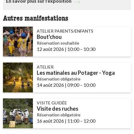
En savoir plus sur l’exposition
Autres manifestations
ATELIER PARENTS/ENFANTS
Bout'chou
Réservation souhaitée
12 août 2026
|
10:00
accessibility.time_to
–
10:30
ATELIER
Les matinales au Potager - Yoga
Réservation obligatoire
14 août 2026
|
09:00
accessibility.time_to
–
10:00
VISITE GUIDÉE
Visite des ruches
Réservation obligatoire
16 août 2026
|
11:00
accessibility.time_to
–
12:00