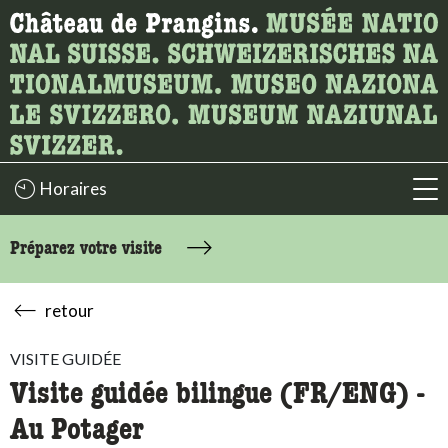
Recherche
Ici, vous pouvez rechercher le contenu de la page.
Horaires
acc
Préparez votre visite
retour
VISITE GUIDÉE
Visite guidée bilingue (FR/ENG) -
Au Potager