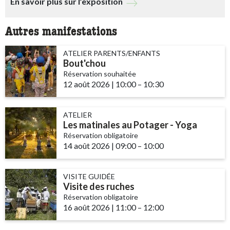
En savoir plus sur l’exposition
Autres manifestations
ATELIER PARENTS/ENFANTS
Bout'chou
Réservation souhaitée
12 août 2026
|
10:00
accessibility.time_to
–
10:30
ATELIER
Les matinales au Potager - Yoga
Réservation obligatoire
14 août 2026
|
09:00
accessibility.time_to
–
10:00
VISITE GUIDÉE
Visite des ruches
Réservation obligatoire
16 août 2026
|
11:00
accessibility.time_to
–
12:00