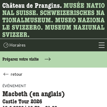
Recherche
Ici, vous pouvez rechercher le contenu de la page.
Horaires
acc
Préparez votre visite
retour
ÉVÉNEMENT
Macbeth (en anglais)
Castle Tour 2026