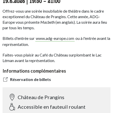
19.6.2026
|
19:30
accessibility.time_to
–
21:00
Offrez-vous une soirée inoubliable de théâtre dans le cadre
exceptionnel du Château de Prangins. Cette année, ADG-
Europe vous présente
Macbeth
(en anglais). La soirée aura lieu
par tous les temps.
Billets d'entrée sur
www.adg-europe.com
ou à l'entrée avant la
représentation.
Faites-vous plaisir au Café du Château surplombant le Lac
Léman
avant la représentation.
Informations complémentaires
Réservation de billets
Château de Prangins
Accessible en fauteuil roulant