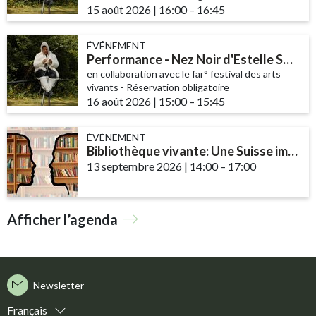
15 août 2026
|
16:00
accessibility.time_to
–
16:45
ÉVÉNEMENT
Performance - Nez Noir d'Estelle Samira Borel
en collaboration avec le far° festival des arts
vivants - Réservation obligatoire
16 août 2026
|
15:00
accessibility.time_to
–
15:45
ÉVÉNEMENT
Bibliothèque vivante: Une Suisse impliquée, hier et aujourd’hui
13 septembre 2026
|
14:00
accessibility.time_t
–
17:00
Afficher l’agenda
Newsletter
Français