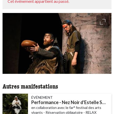
Cet événement appartient au passé.
access
Autres manifestations
ÉVÉNEMENT
Performance - Nez Noir d'Estelle Samira Borel
en collaboration avec le far° festival des arts
vivants - Réservation obligatoire - RELAX