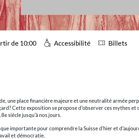
rtir de 10:00
Accessibilité
Billets
-term
e, une place financière majeure et une neutralité armée perpét
égard? Cette exposition se propose d’observer ces mythes et d
8e siècle jusqu’à nos jours.
que importante pour comprendre la Suisse d’hier et d’aujourd’h
ravail et démocratie.