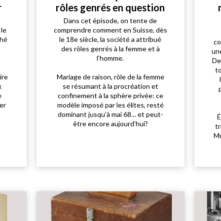
r
rôles genrés en question
t
Dans cet épisode, on tente de
 le
comprendre comment en Suisse, dès
thé
le 18e siècle, la société a attribué
co
des rôles genrés à la femme et à
un
l’homme.
De
t
ire
Mariage de raison, rôle de la femme
x
se résumant à la procréation et
e
confinement à la sphère privée: ce
er
modèle imposé par les élites, resté
dominant jusqu’à mai 68… et peut-
É
être encore aujourd’hui?
tr
Mu