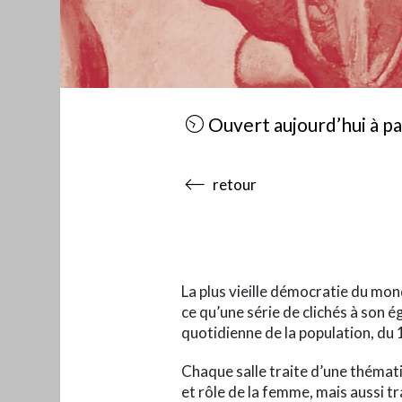
Ouvert aujourd’hui à pa
accessibility.sr-only.body
retour
La plus vieille démocratie du mond
ce qu’une série de clichés à son 
quotidienne de la population, du 1
Chaque salle traite d’une thémati
et rôle de la femme, mais aussi t