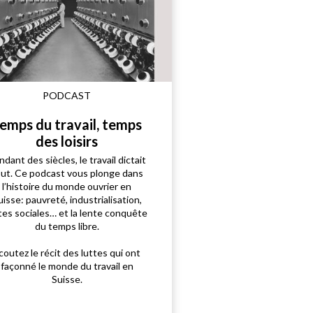
PODCAST
emps du travail, temps
des loisirs
dant des siècles, le travail dictait
out. Ce podcast vous plonge dans
l’histoire du monde ouvrier en
uisse: pauvreté, industrialisation,
tes sociales… et la lente conquête
du temps libre.
coutez le récit des luttes qui ont
façonné le monde du travail en
Suisse.