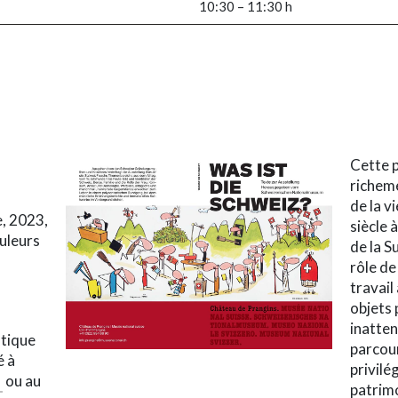
10:30 – 11:30 h
Cette p
richeme
de la v
e, 2023,
siècle 
ouleurs
de la S
rôle de
travail
objets 
inatten
utique
parcour
é à
privilé
h
ou au
patrim