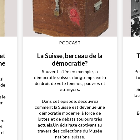
PODCAST
et
La Suisse, berceau de la
T
ne
démocratie?
Souvent citée en exemple, la
Pen
démocratie suisse a longtemps exclu
t
al
du droit de vote femmes, pauvres et
 de
étrangers.
S
à
lut
 le
Dans cet épisode, découvrez
er
comment la Suisse est devenue une
démocratie moderne, à force de
É
luttes et de débats toujours très
ent
actuels.Un éclairage captivant au
et
travers des collections du Musée
rel
national suisse.
t