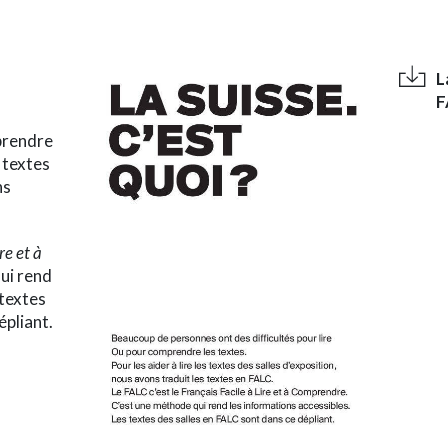
L
F
mprendre
s textes
ns
re et à
ui rend
 textes
épliant.