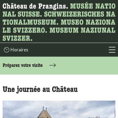
Recherche
Ici, vous pouvez rechercher le contenu de la page.
Horaires
acc
accessibility.sr-only.body-term
Préparez votre visite
Une journée au Château