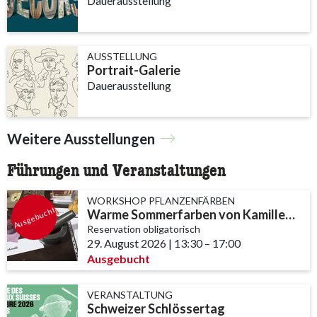
Dauerausstellung
AUSSTELLUNG
Portrait-Galerie
Dauerausstellung
Weitere Ausstellungen
Führungen und Veranstaltungen
WORKSHOP PFLANZENFÄRBEN
Ausgebucht
Warme Sommerfarben von Kamillengelb bis Krapprot
Reservation obligatorisch
29. August 2026
|
13:30
accessibility.time_to
–
17:00
Ausgebucht
VERANSTALTUNG
Schweizer Schlössertag