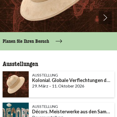
a
Planen Sie Ihren Besuch
Ausstellungen
AUSSTELLUNG
Kolonial. Globale Verflechtungen der Schweiz
29. März
accessibility.time_to
–
11. Oktober 2026
AUSSTELLUNG
Décors. Meisterwerke aus den Sammlungen