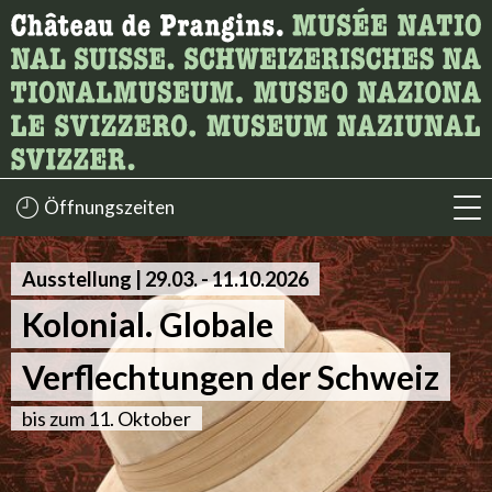
Wonach suchen Sie?
Hier können Sie nach Inhalten der Seite suchen.
Öffnungszeiten
acc
Kolonial. Globale Verflechtunen der Schweiz
accessibility.sr-only.body-term
Ausstellung |
29.03.
accessibility.time_to
-
11.10.2026
Kolonial. Globale
Verflechtungen der Schweiz
bis zum 11. Oktober