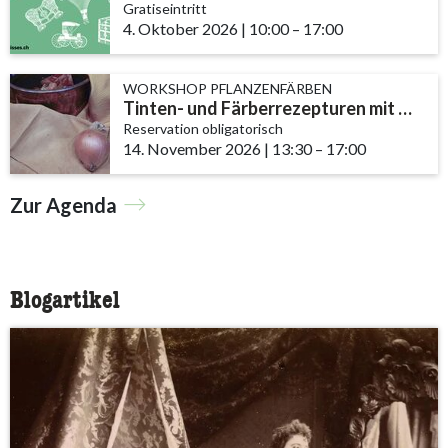
Gratiseintritt
4. Oktober 2026
|
10:00
accessibility.time_to
–
17:00
WORKSHOP PFLANZENFÄRBEN
Tinten- und Färberrezepturen mit Nüssen, Efeu und Zwiebeln
Reservation obligatorisch
14. November 2026
|
13:30
accessibility.time_t
–
17:00
Zur Agenda
Blogartikel