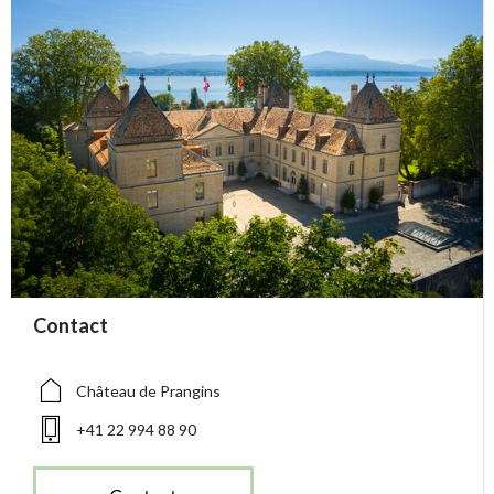
accessibility.sr-only.person_card_info
Contact
accessibility.sr-only.museum
accessibility.sr-only.phone
Château de Prangins
+41 22 994 88 90