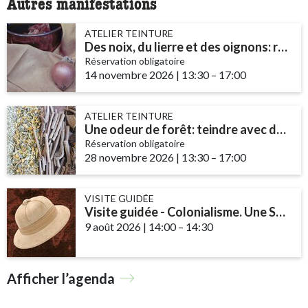
Autres manifestations
ATELIER TEINTURE
Des noix, du lierre et des oignons: recettes d'encres et de teintures
Réservation obligatoire
14 novembre 2026
|
13:30
accessibility.time_to
–
17:00
ATELIER TEINTURE
Une odeur de forêt: teindre avec des champignons et des lichens
Réservation obligatoire
28 novembre 2026
|
13:30
accessibility.time_to
–
17:00
VISITE GUIDÉE
Visite guidée - Colonialisme. Une Suisse impliquée
9 août 2026
|
14:00
accessibility.time_to
–
14:30
Afficher l’agenda