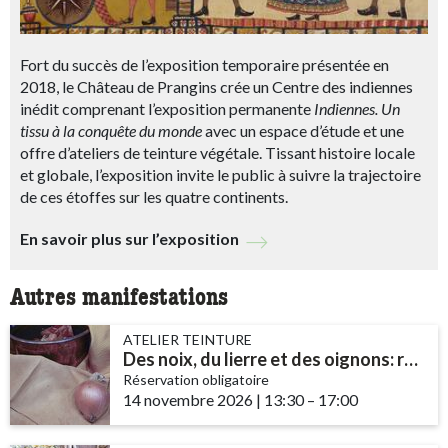
Fort du succès de l’exposition temporaire présentée en
2018, le Château de Prangins crée un Centre des indiennes
inédit comprenant l’exposition permanente
Indiennes. Un
tissu à la conquête du monde
avec un espace d’étude et une
offre d’ateliers de teinture végétale. Tissant histoire locale
et globale, l’exposition invite le public à suivre la trajectoire
de ces étoffes sur les quatre continents.
En savoir plus sur l’exposition
Autres manifestations
ATELIER TEINTURE
Des noix, du lierre et des oignons: recettes d'encres et de teintures
Réservation obligatoire
14 novembre 2026
|
13:30
accessibility.time_to
–
17:00