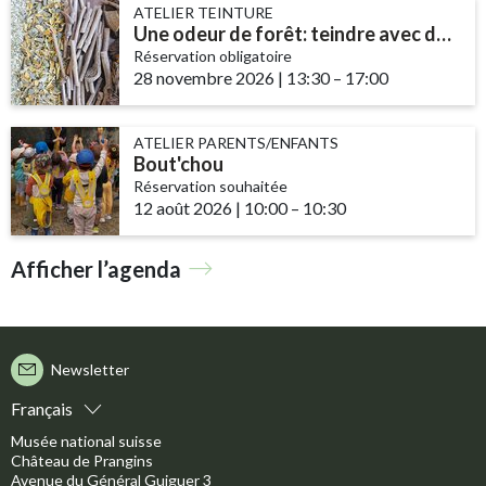
ATELIER TEINTURE
Une odeur de forêt: teindre avec des champignons et des lichens
Réservation obligatoire
28 novembre 2026
|
13:30
accessibility.time_to
–
17:00
ATELIER PARENTS/ENFANTS
Bout'chou
Réservation souhaitée
12 août 2026
|
10:00
accessibility.time_to
–
10:30
Afficher l’agenda
Newsletter
Français
Musée national suisse
Château de Prangins
Avenue du Général Guiguer 3