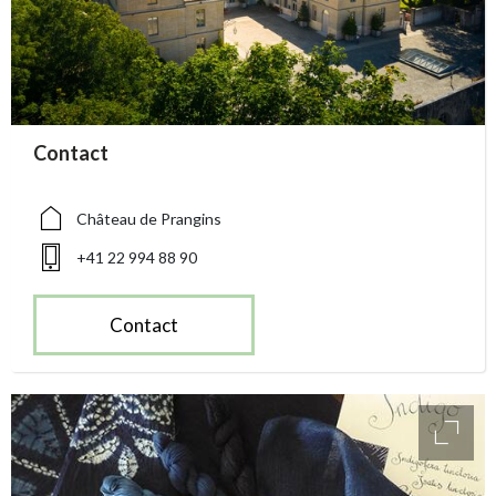
accessibility.sr-only.person_card_info
Contact
accessibility.sr-only.museum
accessibility.sr-only.phone
Château de Prangins
+41 22 994 88 90
Contact
access