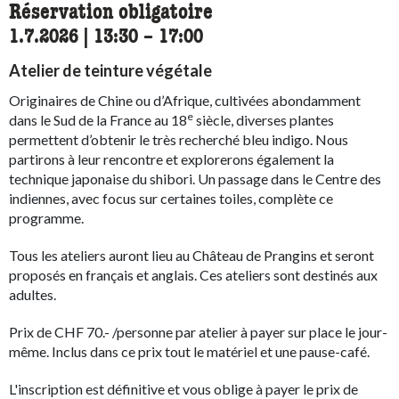
Réservation obligatoire
1.7.2026
|
13:30
accessibility.time_to
–
17:00
Atelier de teinture végétale
Originaires de Chine ou d’Afrique, cultivées abondamment
e
dans le Sud de la France au 18
siècle, diverses plantes
permettent d’obtenir le très recherché bleu indigo. Nous
partirons à leur rencontre et explorerons également la
technique japonaise du shibori. Un passage dans le Centre des
indiennes, avec focus sur certaines toiles, complète ce
programme.
Tous les ateliers auront lieu au Château de Prangins et seront
proposés en français et anglais. Ces ateliers sont destinés aux
adultes.
Prix de CHF 70.- /personne par atelier à payer sur place le jour-
même. Inclus dans ce prix tout le matériel et une pause-café.
L'inscription est définitive et vous oblige à payer le prix de