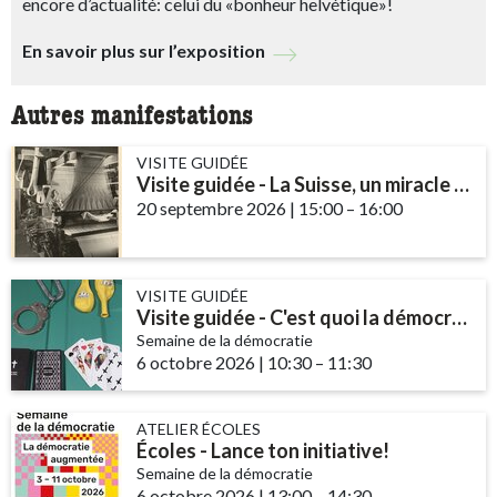
encore d’actualité: celui du «bonheur helvétique»!
En savoir plus sur l’exposition
Autres manifestations
VISITE GUIDÉE
Visite guidée - La Suisse, un miracle économique?
20 septembre 2026
|
15:00
accessibility.time_t
–
16:00
VISITE GUIDÉE
Visite guidée - C'est quoi la démocratie suisse?
Semaine de la démocratie
6 octobre 2026
|
10:30
accessibility.time_to
–
11:30
ATELIER ÉCOLES
Écoles - Lance ton initiative!
Semaine de la démocratie
6 octobre 2026
|
13:00
accessibility.time_to
–
14:30