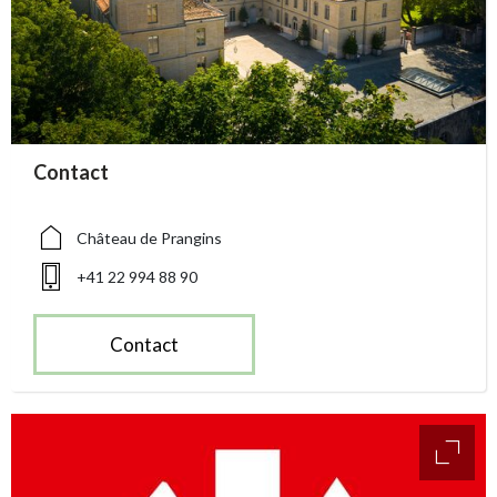
accessibility.sr-only.person_card_info
Contact
accessibility.sr-only.museum
accessibility.sr-only.phone
Château de Prangins
+41 22 994 88 90
Contact
access