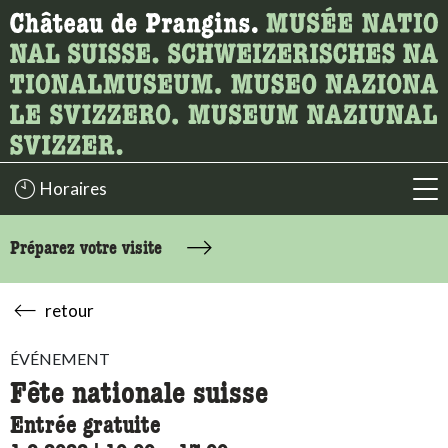
Recherche
Ici, vous pouvez rechercher le contenu de la page.
Horaires
acc
Préparez votre visite
retour
ÉVÉNEMENT
Fête nationale suisse
Entrée gratuite