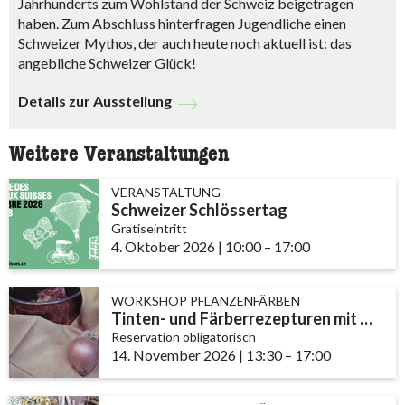
Jahrhunderts zum Wohlstand der Schweiz beigetragen
haben. Zum Abschluss hinterfragen Jugendliche einen
Schweizer Mythos, der auch heute noch aktuell ist: das
angebliche Schweizer Glück!
Details zur Ausstellung
Weitere Veranstaltungen
VERANSTALTUNG
Schweizer Schlössertag
Gratiseintritt
4. Oktober 2026
|
10:00
accessibility.time_to
–
17:00
WORKSHOP PFLANZENFÄRBEN
Tinten- und Färberrezepturen mit Nüssen, Efeu und Zwiebeln
Reservation obligatorisch
14. November 2026
|
13:30
accessibility.time_t
–
17:00