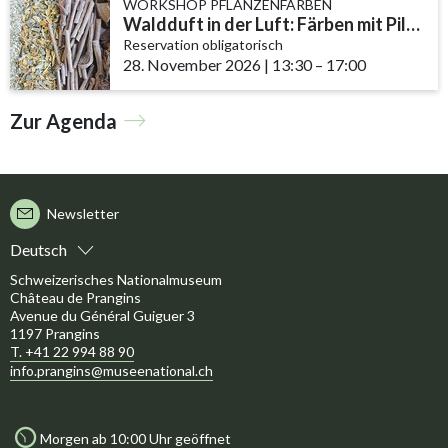
WORKSHOP PFLANZENFÄRBEN
Waldduft in der Luft: Färben mit Pilzen und Flechten
Reservation obligatorisch
28. November 2026
|
13:30
accessibility.time_t
–
17:00
Zur Agenda
Newsletter
Deutsch
Schweizerisches Nationalmuseum
Château de Prangins
Avenue du Général Guiguer 3
1197 Prangins
T. +41 22 994 88 90
info.prangins@museenational.ch
Morgen ab 10:00 Uhr geöffnet