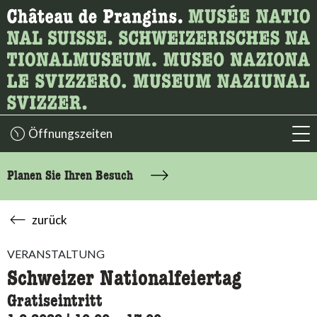
Wonach suchen Sie?
Hier können Sie nach Inhalten der Seite suchen.
Öffnungszeiten
acc
Planen Sie Ihren Besuch
zurück
VERANSTALTUNG
Schweizer Nationalfeiertag
Gratiseintritt