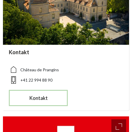
accessibility.sr-only.person_card_info
Kontakt
accessibility.sr-only.museum
accessibility.sr-only.phone
Château de Prangins
+41 22 994 88 90
Kontakt
access