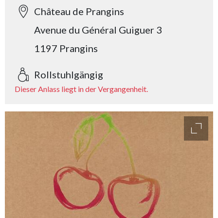
Château de Prangins
Avenue du Général Guiguer 3
1197 Prangins
Rollstuhlgängig
Dieser Anlass liegt in der Vergangenheit.
access