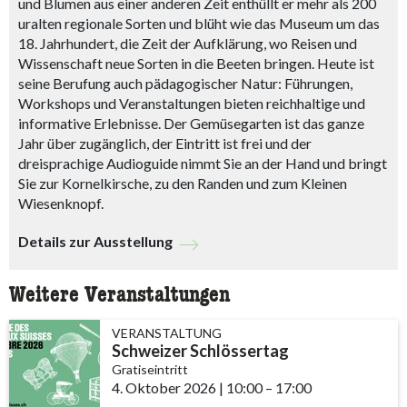
und Blumen aus einer anderen Zeit enthüllt er mehr als 200
uralten regionale Sorten und blüht wie das Museum um das
18. Jahrhundert, die Zeit der Aufklärung, wo Reisen und
Wissenschaft neue Sorten in die Beeten bringen. Heute ist
seine Berufung auch pädagogischer Natur: Führungen,
Workshops und Veranstaltungen bieten reichhaltige und
informative Erlebnisse. Der Gemüsegarten ist das ganze
Jahr über zugänglich, der Eintritt ist frei und der
dreisprachige Audioguide nimmt Sie an der Hand und bringt
Sie zur Kornelkirsche, zu den Randen und zum Kleinen
Wiesenknopf.
Details zur Ausstellung
Weitere Veranstaltungen
VERANSTALTUNG
Schweizer Schlössertag
Gratiseintritt
4. Oktober 2026
|
10:00
accessibility.time_to
–
17:00