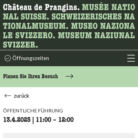
Wonach suchen Sie?
Hier können Sie nach Inhalten der Seite suchen.
Öffnungszeiten
acc
Planen Sie Ihren Besuch
zurück
ÖFFENTLICHE FÜHRUNG
13.4.2025
|
11:00
accessibility.time_to
–
12:00