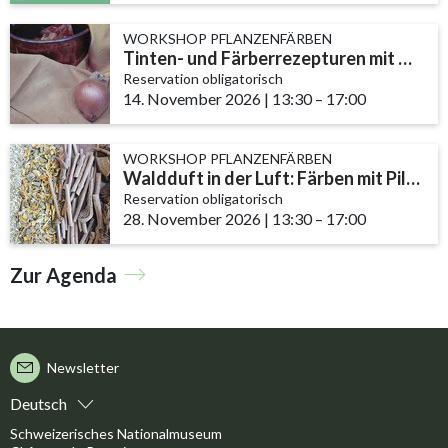
WORKSHOP PFLANZENFÄRBEN
Tinten- und Färberrezepturen mit Nüssen, Efeu und Zwiebeln
Reservation obligatorisch
14. November 2026
|
13:30
accessibility.time_t
–
17:00
WORKSHOP PFLANZENFÄRBEN
Waldduft in der Luft: Färben mit Pilzen und Flechten
Reservation obligatorisch
28. November 2026
|
13:30
accessibility.time_t
–
17:00
Zur Agenda
Newsletter
Deutsch
Schweizerisches Nationalmuseum