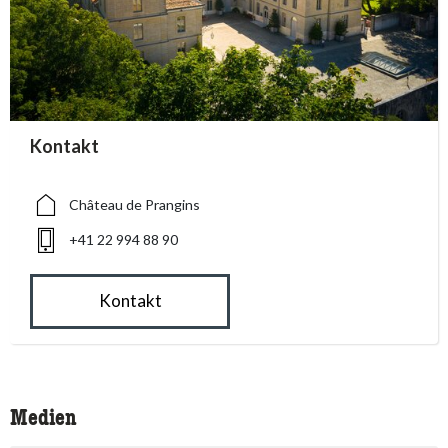
accessibility.sr-only.person_card_info
Kontakt
accessibility.sr-only.museum
accessibility.sr-only.phone
Château de Prangins
+41 22 994 88 90
Kontakt
Medien