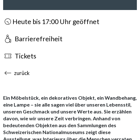
Heute bis 17:00 Uhr geöffnet
Barrierefreiheit
Tickets
accessibility.sr-only.body-term
zurück
Ein Möbelstück, ein dekoratives Objekt, ein Wandbehang,
eine Lampe – sie alle sagen viel über unseren Lebensstil,
unseren Geschmack und unsere Werte aus. Sie erzählen
davon, wie wir unsere Zeit verbringen. Anhand von
bedeutenden Objekten aus den Sammlungen des
Schweizerischen Nationalmuseums zeigt diese
Ausstellung, was Interieurs über die Menschen verraten