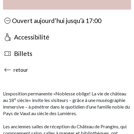
Ouvert aujourd’hui jusqu’à 17:00
Accessibilité
Billets
accessibility.sr-only.body-term
retour
L’exposition permanente «Noblesse oblige! La vie de château
e
au 18
siècle» invite les visiteurs – grâce à une muséographie
immersive – à pénétrer dans le quotidien d’une famille noble du
Pays de Vaud au siècle des Lumières.
Les anciennes salles de réception du Château de Prangins, qui
comprennent salon, salles à manger et bibliothèques, ont