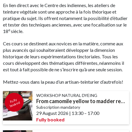
En lien direct avec le Centre des indiennes, les ateliers de
teinture végétale sont une approche à la fois théorique et
pratique du sujet. Ils offrent notamment la possibilité d’étudier
et tester des techniques anciennes, avec une focalisation sur le
e
18
siècle.
Ces cours se destinent aux novices en la matière, comme aux
plus avancés qui souhaiteraient développer la dimension
historique de leurs expérimentations tinctoriales. Tous les
cours développent des thématiques différentes, néanmoins il
est tout à fait possible de ne s’inscrire qu’à une seule session.
Mettez-vous dans la peau d’un artisan-teinturier d’autrefois!
WORKSHOP NATURAL DYEING
F
ull
y
b
o
o
k
e
From camomile yellow to madder red: the warm colours of summer
d
Subscription mandatory
29 August 2026
|
13:30
accessibility.time_to
–
17:00
Fully booked