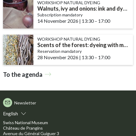
WORKSHOP NATURAL DYEING
Walnuts, ivy and onions: ink and dye recipes
Subscription mandatory
14 November 2026
|
13:30
accessibility.time_t
–
17:00
WORKSHOP NATURAL DYEING
Scents of the forest: dyeing with mushrooms and lichens
Reservation mandatory
28 November 2026
|
13:30
accessibility.time_t
–
17:00
To the agenda
Newsletter
English
Swiss National Museum
Château de Prangins
Avenue du Général Guiguer 3