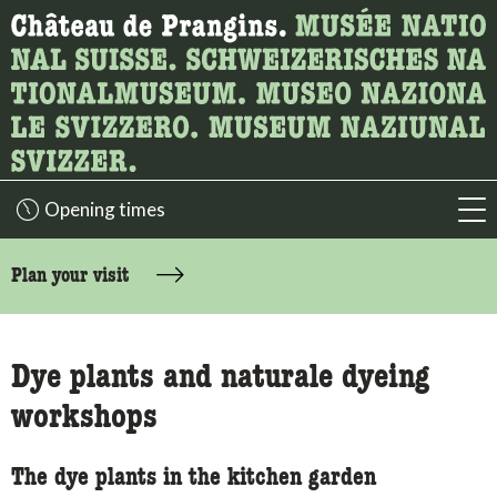
What are you looking for?
Here you can search for content on the page.
Opening times
acc
accessibility.sr-only.body-term
Plan your visit
Dye plants and naturale dyeing
workshops
The dye plants in the kitchen garden