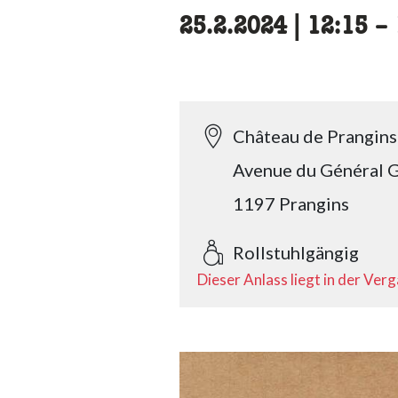
25.2.2024
|
12:15
ac
–
Château de Prangins
Avenue du Général G
1197 Prangins
Rollstuhlgängig
Dieser Anlass liegt in der Ver