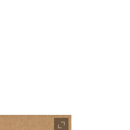
accessibility.slider.enlarge_ima