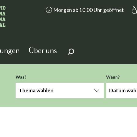
accessibility.aria.opening_hours: Morge
Morgen ab 10:00 Uhr geöffnet
n Sie?
 Seite suchen.
tungen
Über uns
Was?
Wann?
Thema wählen
Datum wäh