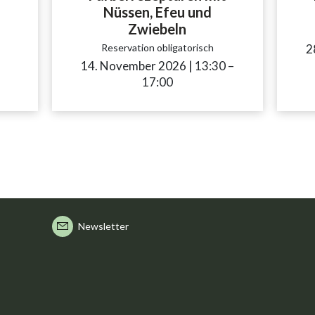
Nüssen, Efeu und
ccessibility.time_to
–
Zwiebeln
Reservation obligatorisch
2
14. November 2026
|
13:30
accessibility.tim
–
17:00
Newsletter