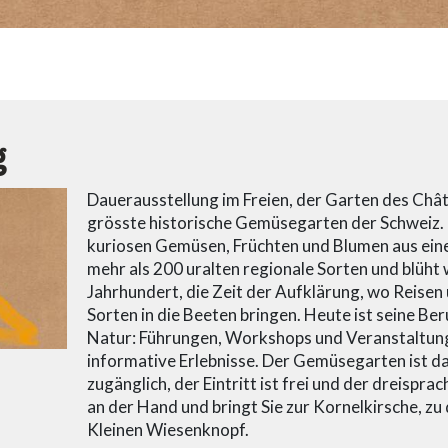
g
Dauerausstellung im Freien, der Garten des Chât
grösste historische Gemüsegarten der Schweiz. 
kuriosen Gemüsen, Früchten und Blumen aus einer
mehr als 200 uralten regionale Sorten und blüh
Jahrhundert, die Zeit der Aufklärung, wo Reise
Sorten in die Beeten bringen. Heute ist seine B
Natur: Führungen, Workshops und Veranstaltung
informative Erlebnisse. Der Gemüsegarten ist da
zugänglich, der Eintritt ist frei und der dreispr
an der Hand und bringt Sie zur Kornelkirsche, z
Kleinen Wiesenknopf.