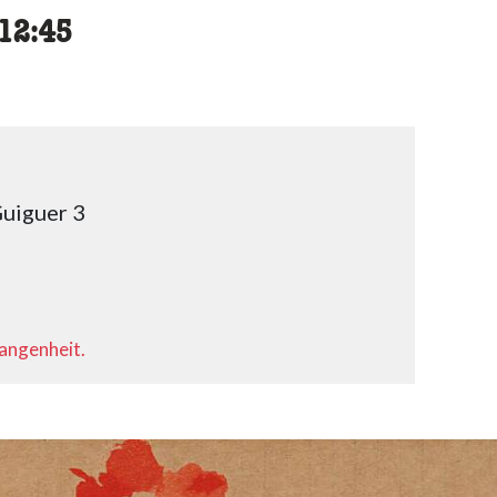
cessibility.time_to
12:45
uiguer 3
gangenheit.