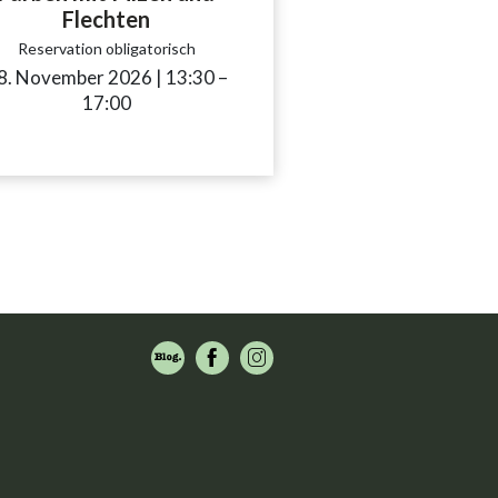
Flechten
Reservation obligatorisch
8. November 2026
|
13:30
accessibility.time_to
–
17:00
e_to