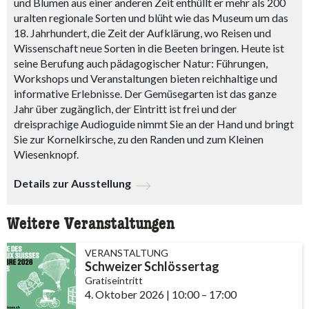
und Blumen aus einer anderen Zeit enthüllt er mehr als 200
uralten regionale Sorten und blüht wie das Museum um das
18. Jahrhundert, die Zeit der Aufklärung, wo Reisen und
Wissenschaft neue Sorten in die Beeten bringen. Heute ist
seine Berufung auch pädagogischer Natur: Führungen,
Workshops und Veranstaltungen bieten reichhaltige und
informative Erlebnisse. Der Gemüsegarten ist das ganze
Jahr über zugänglich, der Eintritt ist frei und der
dreisprachige Audioguide nimmt Sie an der Hand und bringt
Sie zur Kornelkirsche, zu den Randen und zum Kleinen
Wiesenknopf.
Details zur Ausstellung
Weitere Veranstaltungen
VERANSTALTUNG
Schweizer Schlössertag
Gratiseintritt
4. Oktober 2026
|
10:00
accessibility.time_to
–
17:00