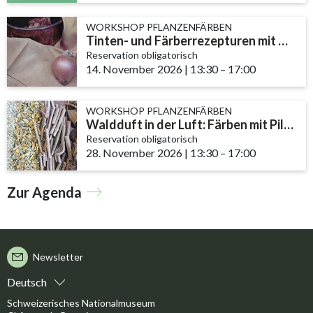
WORKSHOP PFLANZENFÄRBEN
Tinten- und Färberrezepturen mit Nüssen, Efeu und Zwiebeln
Reservation obligatorisch
14. November 2026
|
13:30
accessibility.time_t
–
17:00
WORKSHOP PFLANZENFÄRBEN
Waldduft in der Luft: Färben mit Pilzen und Flechten
Reservation obligatorisch
28. November 2026
|
13:30
accessibility.time_t
–
17:00
Zur Agenda
Newsletter
Deutsch
Schweizerisches Nationalmuseum