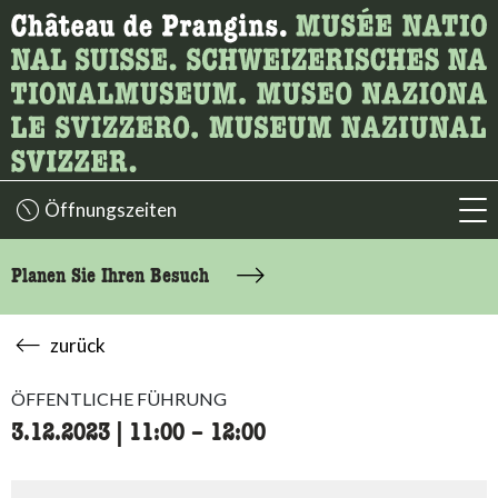
Wonach suchen Sie?
Hier können Sie nach Inhalten der Seite suchen.
Öffnungszeiten
acc
Planen Sie Ihren Besuch
zurück
ÖFFENTLICHE FÜHRUNG
3.12.2023
|
11:00
accessibility.time_to
–
12:00