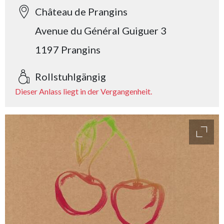
Château de Prangins
Avenue du Général Guiguer 3
1197 Prangins
Rollstuhlgängig
Dieser Anlass liegt in der Vergangenheit.
access