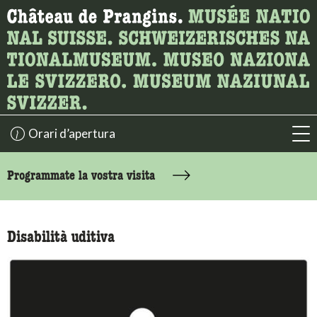
Ricerca
Qui è possibile cercare i contenuti della pagina.
Orari d’apertura
acc
accessibility.sr-only.body-term
Programmate la vostra visita
Disabilità uditiva