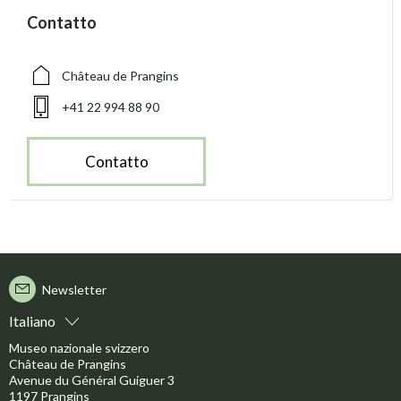
accessibility.sr-only.person_card_info
Contatto
accessibility.sr-only.museum
accessibility.sr-only.phone
Château de Prangins
+41 22 994 88 90
Contatto
Newsletter
Italiano
Museo nazionale svizzero
Château de Prangins
Avenue du Général Guiguer 3
1197 Prangins