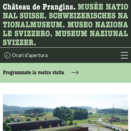
Ricerca
Qui è possibile cercare i contenuti della pagina.
Orari d’apertura
acc
accessibility.sr-only.body-term
Programmate la vostra visita