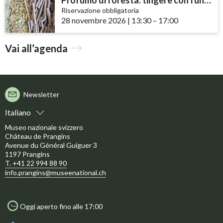
Riservazione obbligatoria
28 novembre 2026
|
13:30
accessibility.time_to
–
17:00
Vai all’agenda
Newsletter
Italiano
Museo nazionale svizzero
Château de Prangins
Avenue du Général Guiguer 3
1197 Prangins
T. +41 22 994 88 90
info.prangins@museenational.ch
Oggi aperto fino alle 17:00