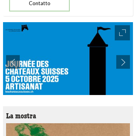
Contatto
access
La mostra