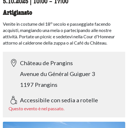
5.10.2025
|
10:00
accessibility.time_to
–
17:00
Artigianato
o
Venite in costume del 18
secolo e passeggiate facendo
acquisti, mangiando una mela o partecipando alle nostre
attività. Portate un picnic e sedetevi nella Cour d'Honneur
attorno al calderone della zuppa o al Café du Château.
Château de Prangins
Avenue du Général Guiguer 3
1197 Prangins
Accessibile con sedia a rotelle
Questo evento è nel passato.