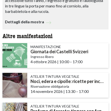
accessibile tutto l'anno, l'ingresso è gratuito e l'audioguida
in tre lingue la porta per mano fino al corniolo, alla
barbabietola e alla rucola.
Dettagli della mostra
Altre manifestazioni
MANIFESTAZIONE
Giornata dei Castelli Svizzeri
Ingresso libero
4 ottobre 2026
|
10:00
accessibility.time_to
–
17:00
ATELIER TINTURA VEGETALE
Noci, edera e cipolle: ricette per inchiostri e tinture
Riservazione obbligatoria
14 novembre 2026
|
13:30
accessibility.time_to
–
17:00
ATELIER TINTURA VEGETALE
Profumo di foresta: tingere con funghi e licheni