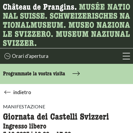
Ricerca
Qui è possibile cercare i contenuti della pagina.
Orari d’apertura
acc
Programmate la vostra visita
indietro
MANIFESTAZIONE
Giornata dei Castelli Svizzeri
Ingresso libero