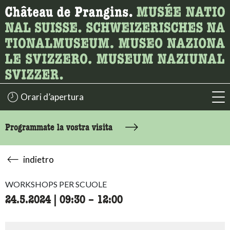
Ricerca
Qui è possibile cercare i contenuti della pagina.
Orari d’apertura
acc
Programmate la vostra visita
indietro
WORKSHOPS PER SCUOLE
24.5.2024
|
09:30
accessibility.time_to
–
12:00