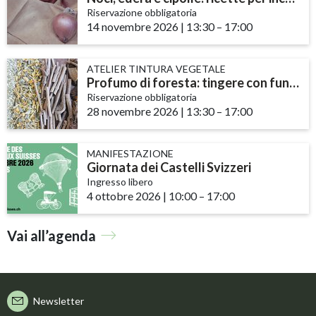
Riservazione obbligatoria
14 novembre 2026
|
13:30
accessibility.time_to
–
17:00
ATELIER TINTURA VEGETALE
Profumo di foresta: tingere con funghi e licheni
Riservazione obbligatoria
28 novembre 2026
|
13:30
accessibility.time_to
–
17:00
MANIFESTAZIONE
Giornata dei Castelli Svizzeri
Ingresso libero
4 ottobre 2026
|
10:00
accessibility.time_to
–
17:00
Vai all’agenda
Newsletter