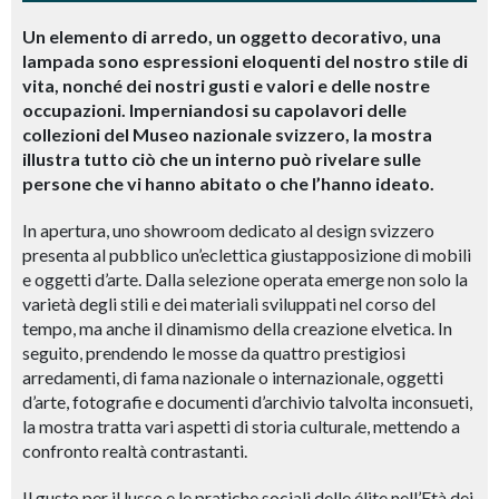
Un elemento di arredo, un oggetto decorativo, una
lampada sono espressioni eloquenti del nostro stile di
vita, nonché dei nostri gusti e valori e delle nostre
occupazioni. Imperniandosi su capolavori delle
collezioni del Museo nazionale svizzero, la mostra
illustra tutto ciò che un interno può rivelare sulle
persone che vi hanno abitato o che l’hanno ideato.
In apertura, uno showroom dedicato al design svizzero
presenta al pubblico un’eclettica giustapposizione di mobili
e oggetti d’arte. Dalla selezione operata emerge non solo la
varietà degli stili e dei materiali sviluppati nel corso del
tempo, ma anche il dinamismo della creazione elvetica. In
seguito, prendendo le mosse da quattro prestigiosi
arredamenti, di fama nazionale o internazionale, oggetti
d’arte, fotografie e documenti d’archivio talvolta inconsueti,
la mostra tratta vari aspetti di storia culturale, mettendo a
confronto realtà contrastanti.
Il gusto per il lusso e le pratiche sociali delle élite nell’Età dei