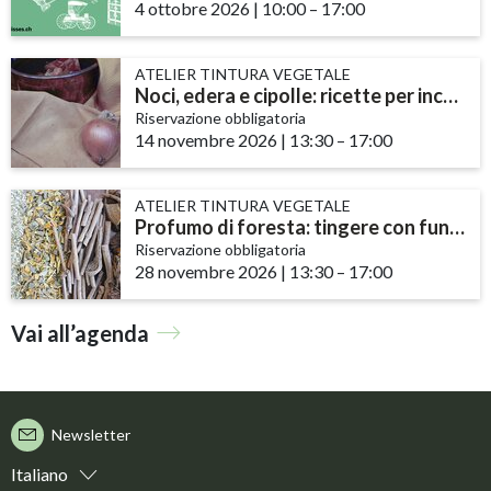
4 ottobre 2026
|
10:00
accessibility.time_to
–
17:00
ATELIER TINTURA VEGETALE
Noci, edera e cipolle: ricette per inchiostri e tinture
Riservazione obbligatoria
14 novembre 2026
|
13:30
accessibility.time_to
–
17:00
ATELIER TINTURA VEGETALE
Profumo di foresta: tingere con funghi e licheni
Riservazione obbligatoria
28 novembre 2026
|
13:30
accessibility.time_to
–
17:00
Vai all’agenda
Newsletter
Italiano