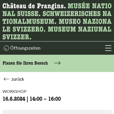
Wonach suchen Sie?
Hier können Sie nach Inhalten der Seite suchen.
Öffnungszeiten
acc
Planen Sie Ihren Besuch
zurück
WORKSHOP
16.6.2024
|
14:00
accessibility.time_to
–
16:00