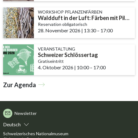
WORKSHOP PFLANZENFÄRBEN
Waldduft in der Luft: Färben mit Pilzen und Flechten
Reservation obligatorisch
28. November 2026
|
13:30
accessibility.time_t
–
17:00
VERANSTALTUNG
Schweizer Schlössertag
Gratiseintritt
4. Oktober 2026
|
10:00
accessibility.time_to
–
17:00
Zur Agenda
Newsletter
Deutsch
Schweizerisches Nationalmuseum