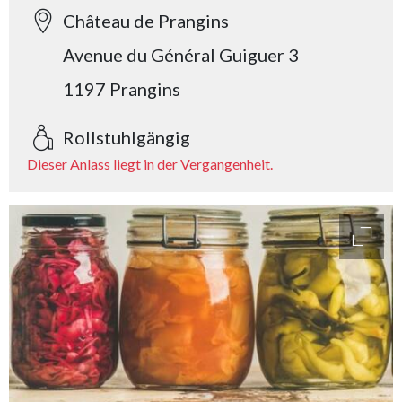
Château de Prangins
Avenue du Général Guiguer 3
1197 Prangins
Rollstuhlgängig
Dieser Anlass liegt in der Vergangenheit.
access