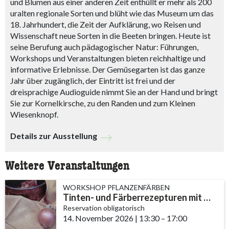
und Blumen aus einer anderen Zeit enthüllt er mehr als 200
uralten regionale Sorten und blüht wie das Museum um das
18. Jahrhundert, die Zeit der Aufklärung, wo Reisen und
Wissenschaft neue Sorten in die Beeten bringen. Heute ist
seine Berufung auch pädagogischer Natur: Führungen,
Workshops und Veranstaltungen bieten reichhaltige und
informative Erlebnisse. Der Gemüsegarten ist das ganze
Jahr über zugänglich, der Eintritt ist frei und der
dreisprachige Audioguide nimmt Sie an der Hand und bringt
Sie zur Kornelkirsche, zu den Randen und zum Kleinen
Wiesenknopf.
Details zur Ausstellung
Weitere Veranstaltungen
WORKSHOP PFLANZENFÄRBEN
Tinten- und Färberrezepturen mit Nüssen, Efeu und Zwiebeln
Reservation obligatorisch
14. November 2026
|
13:30
accessibility.time_t
–
17:00